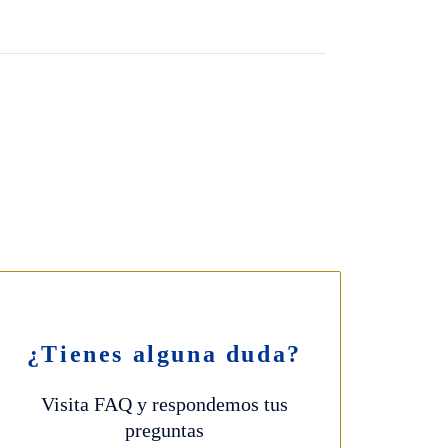
ERBERA BAKERY
ienda y cafetería)
rrer de Mao, 28
f ·
971 482 216
S: 8-13:30h – 17:00-20:30h
¿Tienes alguna duda?
Visita FAQ y respondemos tus
preguntas
ca de cookies