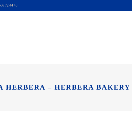
636 72 44 43
TIENDA
HAZTE SOCI
A HERBERA – HERBERA BAKERY 