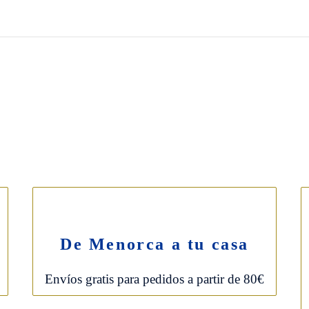
PASTISSERIA HERBERA
H
(Obrador y tienda)
(T
Sant Antoni Mª Claret, 76
Ca
Tlf ·
971 381 904
Tl
L-S: 6:30-13:30h
L-
De Menorca a tu casa
Envíos gratis para pedidos a partir de 80€
RA BAKERY
|
Aviso legal
|
Política de privacidad
|
Mapa web
|
Garantías y condiciones
|
Políti