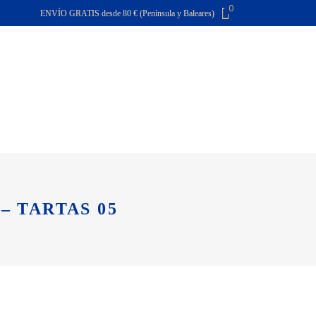
0
ENVÍO GRATIS desde 80 € (Península y Baleares)
El carro de la compra está vacío
O
CONTACTA
FAQ
– TARTAS 05