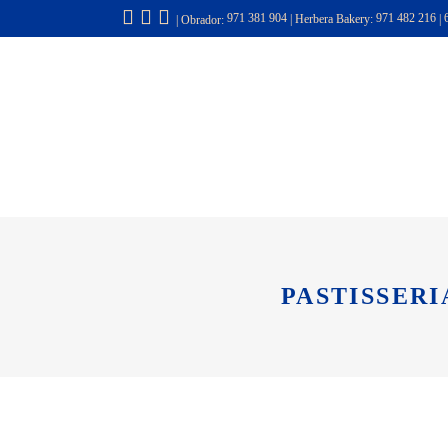
971 381 904
|
Herbera Bakery:
971 482 216
|
| Obrador:
INICIO
NOSOTROS
PASTISSERI