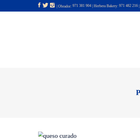
971 381 904
|
Herbera Bakery:
971 482 216
| Obrador:
INICIO
NOSOTROS