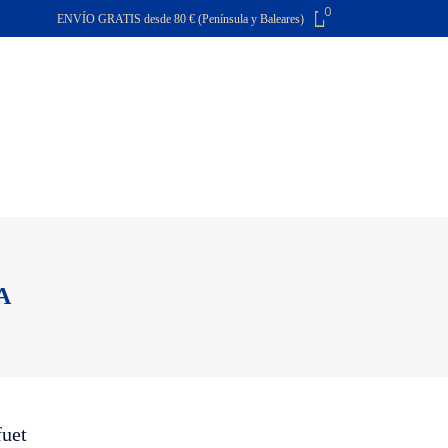
0
ENVÍO GRATIS desde 80 € (Península y Baleares)
El carro de la compra está vacío
O
CONTACTA
FAQ
A