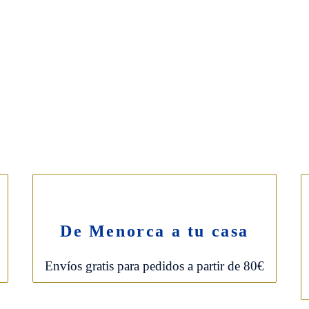
PASTISSERIA HERBERA
H
(Obrador y tienda)
(T
Sant Antoni Mª Claret, 76
Ca
Tlf ·
971 381 904
Tl
L-S: 6:30-13:30h
L-
De Menorca a tu casa
Envíos gratis para pedidos a partir de 80€
RA BAKERY
|
Aviso legal
|
Política de privacidad
|
Mapa web
|
Garantías y condiciones
|
Políti