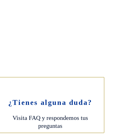
ERBERA BAKERY
ienda y cafetería)
rrer de Mao, 28
f ·
971 482 216
S: 8-13:30h – 17:00-20:30h
¿Tienes alguna duda?
Visita FAQ y respondemos tus
preguntas
ca de cookies