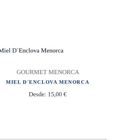
GOURMET MENORCA
MIEL D´ENCLOVA MENORCA
Desde:
15,00
€
ERBERA BAKERY
ienda y cafetería)