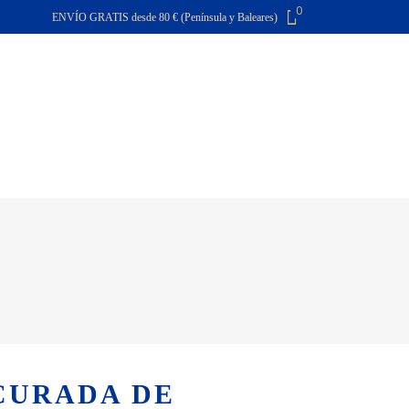
0
ENVÍO GRATIS desde 80 € (Península y Baleares)
El carro de la compra está vacío
O
CONTACTA
FAQ
CURADA DE