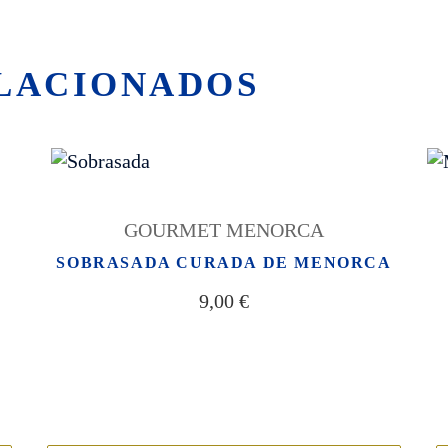
LACIONADOS
GOURMET MENORCA
O
SOBRASADA CURADA DE MENORCA
9,00
€
PASTISSERIA HERBERA
H
(Obrador y tienda)
(T