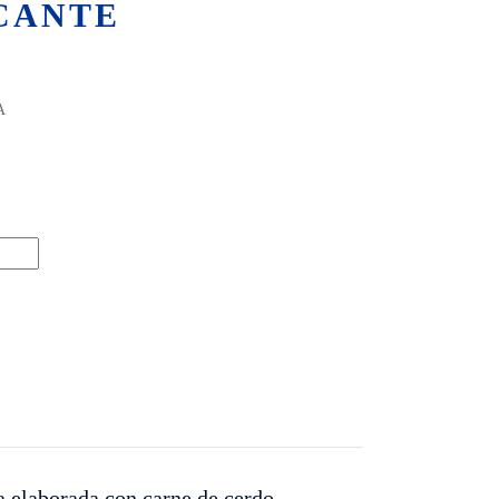
CANTE
A
 elaborada con carne de cerdo.