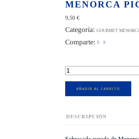
MENORCA PI
9,50
€
Categoría:
GOURMET MENORC
Comparte:
SOBRASADA
CURADA
DE
MENORCA
AÑADIR AL CARRITO
PICANTE
cantidad
DESCRIPCIÓN
Sobrasada curada de Menorca