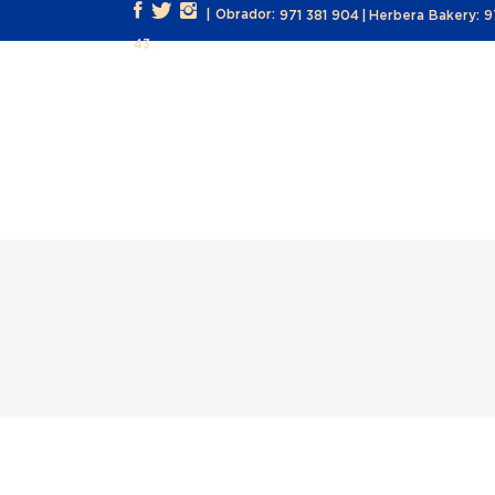
| Obrador:
971 381 904
|
Herbera Bakery:
9
43
INICIO
NOSOTROS