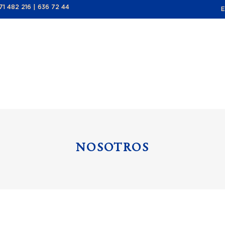
71 482 216
|
636 72 44
E
TIENDA
HAZTE SOCI
NOSOTROS