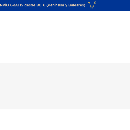
0
NVÍO GRATIS desde 80 € (Península y Baleares)
El carro de la compra está vacío
O
CONTACTA
FAQ