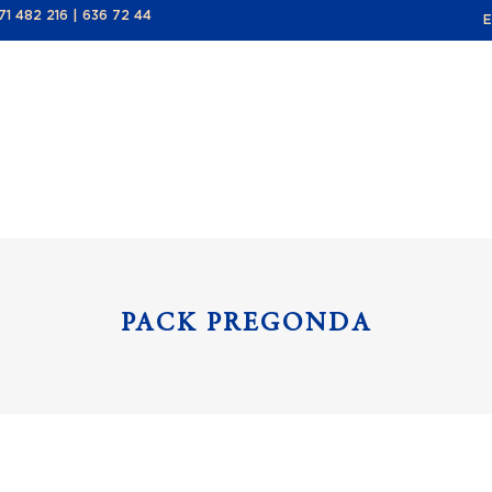
71 482 216
|
636 72 44
E
TIENDA
HAZTE SOCI
PACK PREGONDA