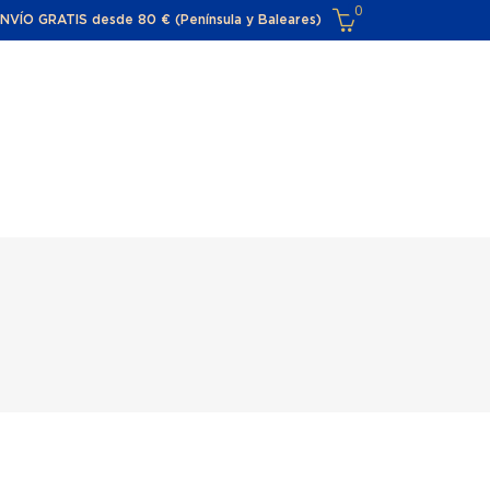
0
NVÍO GRATIS desde 80 € (Península y Baleares)
El carro de la compra está vacío
O
CONTACTA
FAQ