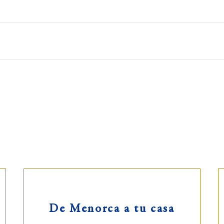
PASTISSERIA HERBERA
H
(Obrador y tienda)
(T
Sant Antoni Mª Claret, 76
Ca
Tlf ·
971 381 904
Tl
L-S: 6:30-13:30h
L-
De Menorca a tu casa