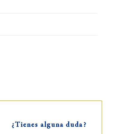
ERBERA BAKERY
ienda y cafetería)
rrer de Mao, 28
f ·
971 482 216
S: 8-13:30h – 17:00-20:30h
¿Tienes alguna duda?