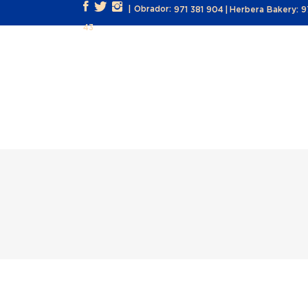
| Obrador:
971 381 904
|
Herbera Bakery:
9
43
INICIO
NOSOTROS