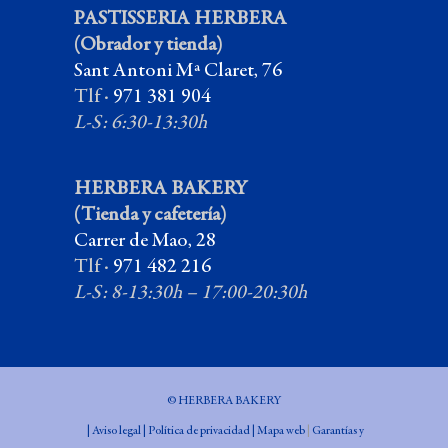
PASTISSERIA HERBERA
(Obrador y tienda)
Sant Antoni Mª Claret, 76
Tlf ·
971 381 904
L-S: 6:30-13:30h
HERBERA BAKERY
(Tienda y cafetería)
Carrer de Mao, 28
Tlf ·
971 482 216
L-S: 8-13:30h – 17:00-20:30h
© HERBERA BAKERY
|
Aviso legal
|
Política de privacidad
|
Mapa web
|
Garantías y