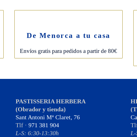
De Menorca a tu casa
Envíos gratis para pedidos a partir de 80€
PASTISSERIA HERBERA
H
(Obrador y tienda)
(T
Sant Antoni Mª Claret, 76
Ca
Tlf ·
971 381 904
Tl
L-S: 6:30-13:30h
L-