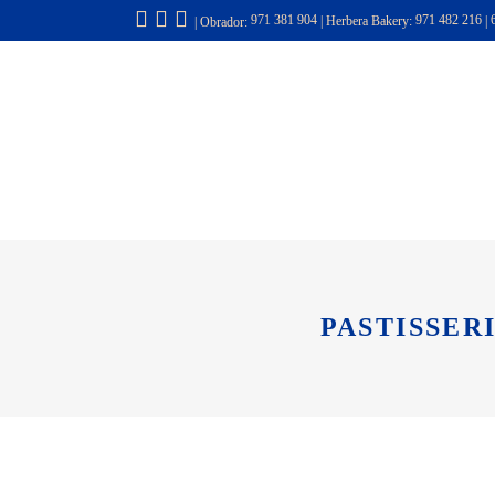
971 381 904
|
Herbera Bakery:
971 482 216
|
| Obrador:
INICIO
NOSOTROS
PASTISSER