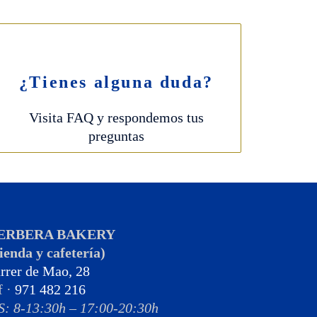
¿Tienes alguna duda?
Visita FAQ y respondemos tus
preguntas
ERBERA BAKERY
ienda y cafetería)
rrer de Mao, 28
f ·
971 482 216
S: 8-13:30h – 17:00-20:30h