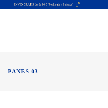
0
ENVÍO GRATIS desde 80 € (Península y Baleares)
El carro de la compra está vacío
O
CONTACTA
FAQ
– PANES 03