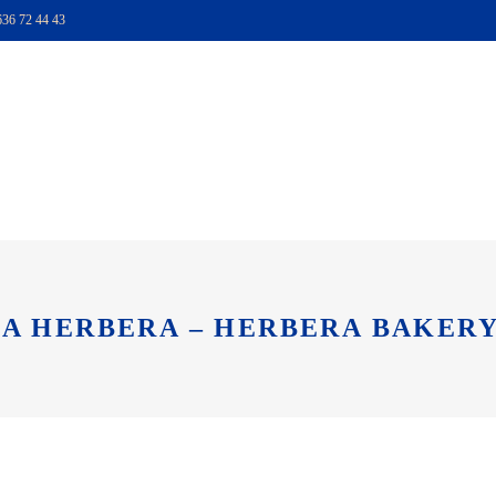
636 72 44 43
TIENDA
HAZTE SOCI
IA HERBERA – HERBERA BAKERY 