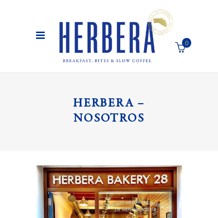
0
El carro de la compra está vacío
HERBERA –
NOSOTROS