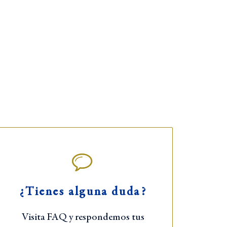
ERBERA BAKERY
ienda y cafetería)
¿Tienes alguna duda?
rrer de Mao, 28
f ·
971 482 216
Visita FAQ y respondemos tus
S: 8-13:30h – 17:00-20:30h