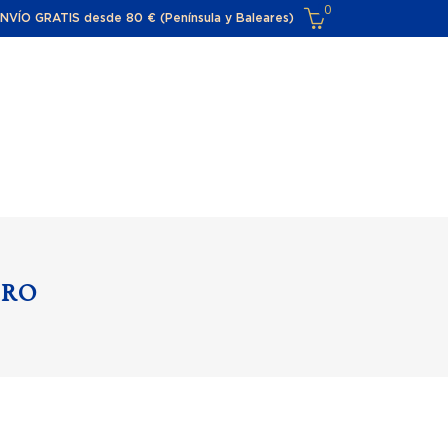
0
NVÍO GRATIS desde 80 € (Península y Baleares)
El carro de la compra está vacío
O
CONTACTA
FAQ
ERO