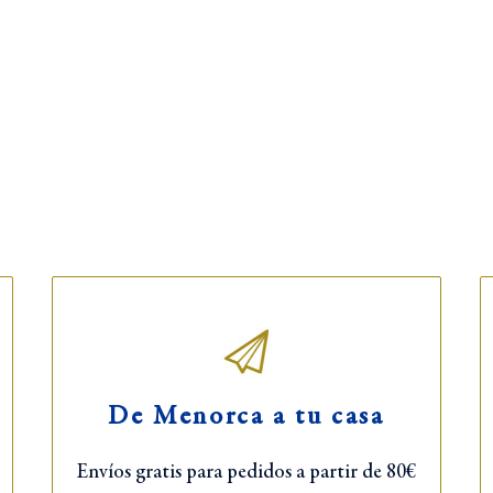
PASTISSERIA HERBERA
H
(Obrador y tienda)
(T
De Menorca a tu casa
Sant Antoni Mª Claret, 76
Ca
Tlf ·
971 381 904
Tl
Envíos gratis para pedidos a partir de 80€
L-S: 6:30-13:30h
L-