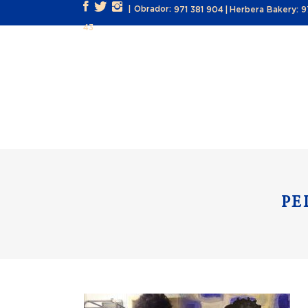
| Obrador:
971 381 904
|
Herbera Bakery:
9
43
INICIO
NOSOTROS
PE