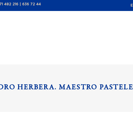
71 482 216
|
636 72 44
E
TIENDA
HAZTE SOCI
DRO HERBERA. MAESTRO PASTEL