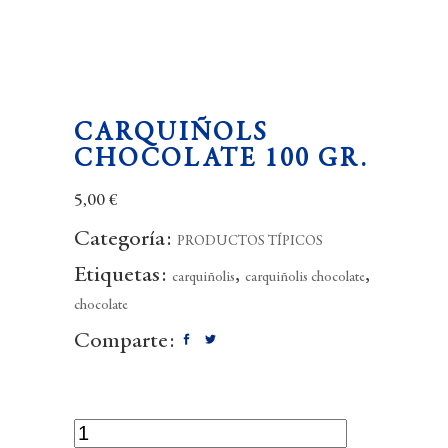
CARQUIÑOLS
CHOCOLATE 100 GR.
5,00
€
Categoría:
PRODUCTOS TÍPICOS
Etiquetas:
,
,
carquiñolis
carquiñolis chocolate
chocolate
Comparte:
Carquiñols
chocolate