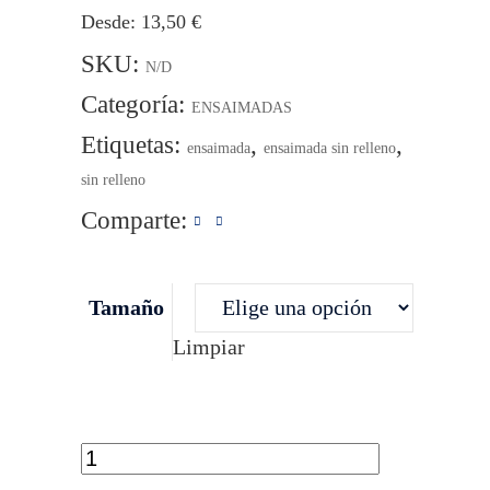
Desde:
13,50
€
SKU:
N/D
Categoría:
ENSAIMADAS
Etiquetas:
,
,
ensaimada
ensaimada sin relleno
sin relleno
Comparte:
Tamaño
Limpiar
Ensaimada
sin