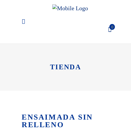
0
El carro de la compra está
vacío
TIENDA
ENSAIMADA SIN
RELLENO