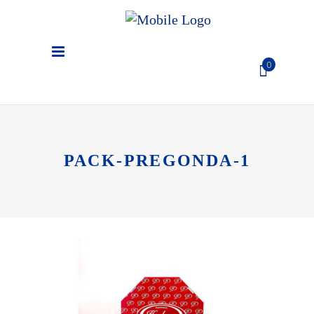
0
El carro de la compra está
vacío
PACK-PREGONDA-1