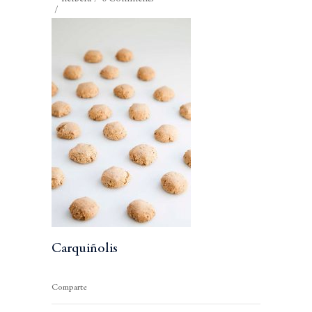
Carquiñolis
Comparte