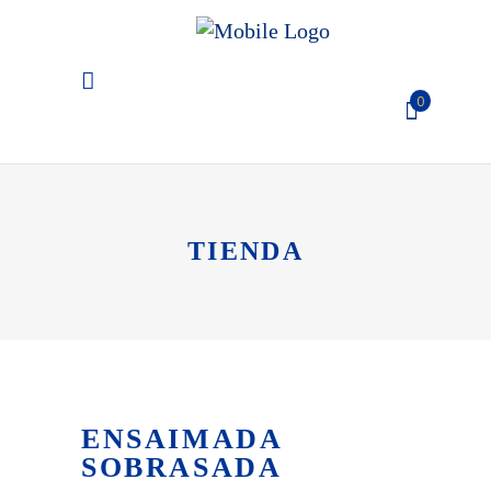
0
El carro de la compra está
vacío
TIENDA
ENSAIMADA
SOBRASADA